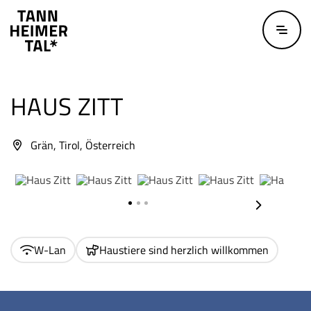
Zum Hauptinhalt springen
HAUS ZITT
Grän, Tirol, Österreich
Copyright öffnen
Copyright öffnen
Copyright öffnen
Copyright 
nächstes E
W-Lan
Haustiere sind herzlich willkommen