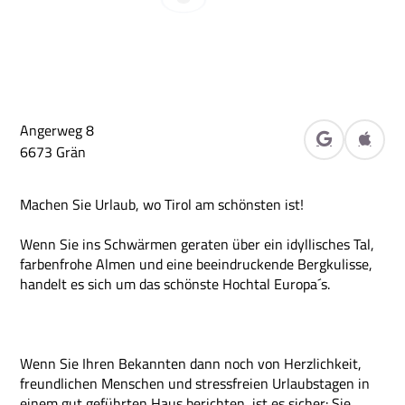
Angerweg 8
in Google M
in Ap
6673
Grän
Machen Sie Urlaub, wo Tirol am schönsten ist!
Wenn Sie ins Schwärmen geraten über ein idyllisches Tal,
farbenfrohe Almen und eine beeindruckende Bergkulisse,
handelt es sich um das schönste Hochtal Europa´s.
Wenn Sie Ihren Bekannten dann noch von Herzlichkeit,
freundlichen Menschen und stressfreien Urlaubstagen in
einem gut geführten Haus berichten, ist es sicher: Sie