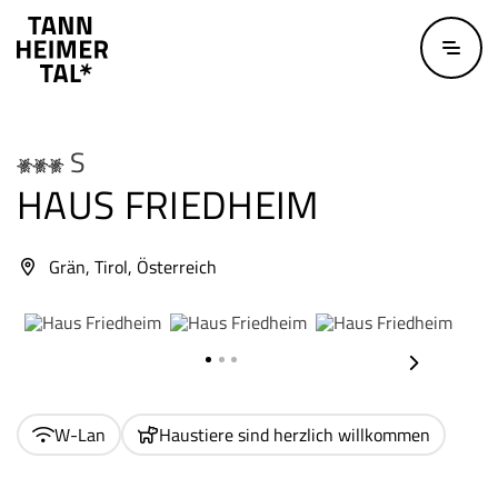
Zum Hauptinhalt springen
3 Edelweiß Superior
S
HAUS FRIEDHEIM
Grän, Tirol, Österreich
Copyright öffnen
Copyright öffnen
Copyri
nächstes E
W-Lan
Haustiere sind herzlich willkommen