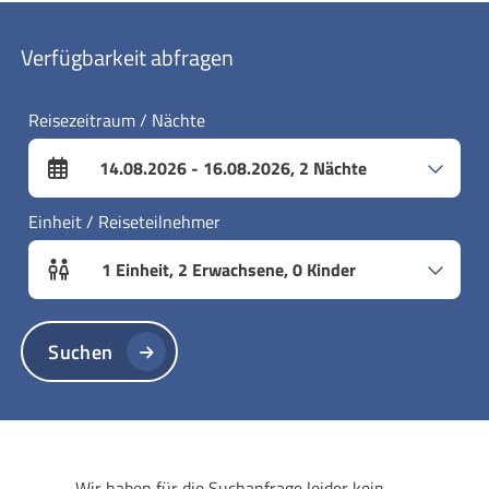
Verfügbarkeit abfragen
Reisezeitraum / Nächte
14.08.2026
-
16.08.2026
,
2
Nächte
An- und Abreisefelder
Einheit / Reiseteilnehmer
1
Einheit
,
2
Erwachsene
,
0
Kinder
Einheitenanzahl und Personenfelder
Suchen
Wir haben für die Suchanfrage leider kein